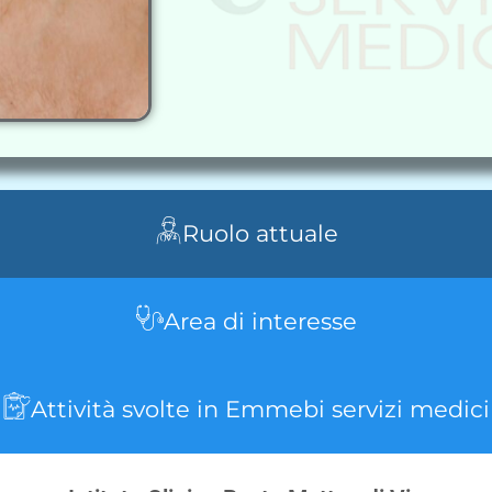
Ruolo attuale
Area di interesse
Attività svolte in Emmebi servizi medici