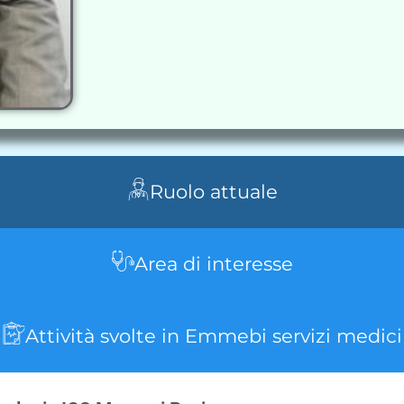
Ruolo attuale
Area di interesse
Attività svolte in Emmebi servizi medici